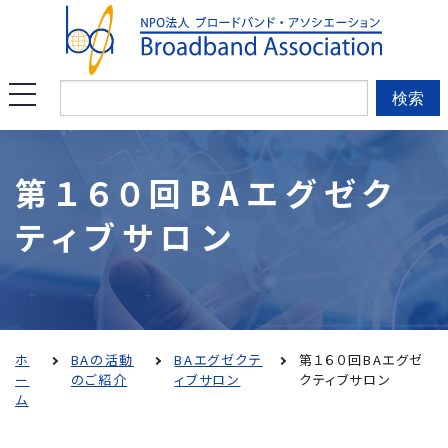
このページの本文へ移動
メ
検索
ニ
ュ
第１６０回BAエグゼク
ー
ティブサロン
を
開
く
ホ
BAの活動
BAエグゼクテ
第１６０回BAエグゼ
ー
のご紹介
ィブサロン
クティブサロン
ム