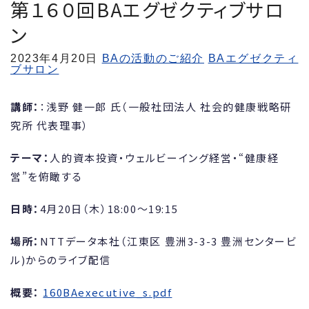
第１６０回BAエグゼクティブサロ
ン
2023年
4月20日
BAの活動のご紹介
BAエグゼクティ
ブサロン
講師：
：浅野 健一郎 氏（一般社団法人 社会的健康戦略研
究所 代表理事）
テーマ：
人的資本投資・ウェルビーイング経営・“健康経
営”を俯瞰する
日時：
4月20日（木）18:00～19:15
場所：
NTTデータ本社（江東区 豊洲3-3-3 豊洲センタービ
ル)からのライブ配信
概要：
160BAexecutive_s.pdf