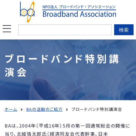
このページの本文へ移動
メ
検索
ニ
ュ
ブロードバンド特別講
ー
演会
を
開
く
ホーム
BAの活動のご紹介
ブロードバンド特別講演会
BAは、2004年（平成16年）5月の第一回通常総会の開催に
当り、北城恪太郎氏（経済同友会代表幹事、日本