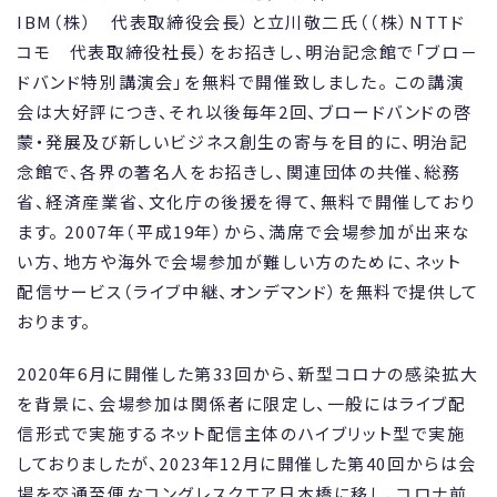
IBM（株） 代表取締役会長）と立川敬二氏（（株）NTTド
コモ 代表取締役社長）をお招きし、明治記念館で「ブロ－
ドバンド特別講演会」を無料で開催致しました。 この講演
会は大好評につき、それ以後毎年2回、ブロードバンドの啓
蒙・発展及び新しいビジネス創生の寄与を目的に、明治記
念館で、各界の著名人をお招きし、関連団体の共催、総務
省、経済産業省、文化庁の後援を得て、無料で開催しており
ます。 2007年（平成19年）から、満席で会場参加が出来な
い方、地方や海外で会場参加が難しい方のために、ネット
配信サービス（ライブ中継、オンデマンド）を無料で提供して
おります。
2020年6月に開催した第33回から、新型コロナの感染拡大
を背景に、会場参加は関係者に限定し、一般にはライブ配
信形式で実施するネット配信主体のハイブリット型で実施
しておりましたが、2023年12月に開催した第40回からは会
場を交通至便なコングレスクエア日本橋に移し、コロナ前