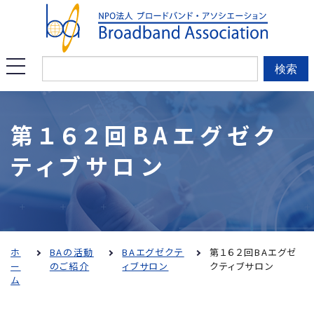
このページの本文へ移動
メ
検索
ニ
ュ
第１６２回BAエグゼク
ー
ティブサロン
を
開
く
ホ
BAの活動
BAエグゼクテ
第１６２回BAエグゼ
ー
のご紹介
ィブサロン
クティブサロン
ム