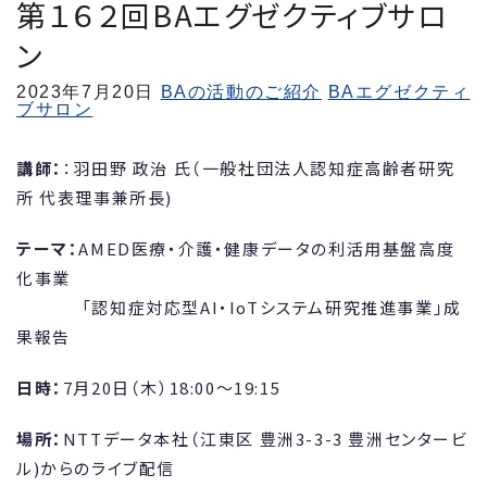
第１６２回BAエグゼクティブサロ
ン
2023年
7月20日
BAの活動のご紹介
BAエグゼクティ
ブサロン
講師：
：羽田野 政治 氏（一般社団法人認知症高齢者研究
所 代表理事兼所長)
テーマ：
AMED医療・介護・健康データの利活用基盤高度
化事業
「認知症対応型AI・IoTシステム研究推進事業」成
果報告
日時：
7月20日（木）18:00～19:15
場所：
NTTデータ本社（江東区 豊洲3-3-3 豊洲センタービ
ル)からのライブ配信