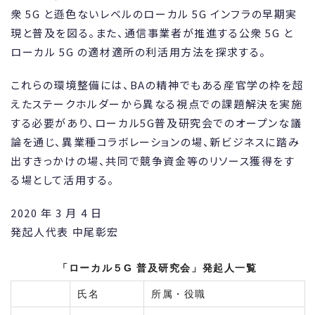
衆 5G と遜色ないレベルのローカル 5G インフラの早期実
現と普及を図る。また、通信事業者が推進する公衆 5G と
ローカル 5G の適材適所の利活用方法を探求する。
これらの環境整備には、BAの精神でもある産官学の枠を超
えたステークホルダーから異なる視点での課題解決を実施
する必要があり、ローカル5G普及研究会でのオープンな議
論を通じ、異業種コラボレーションの場、新ビジネスに踏み
出すきっかけの場、共同で競争資金等のリソース獲得をす
る場として活用する。
2020 年 3 月 4 日
発起人代表 中尾彰宏
「ローカル５G 普及研究会」発起人一覧
氏名
所属・役職