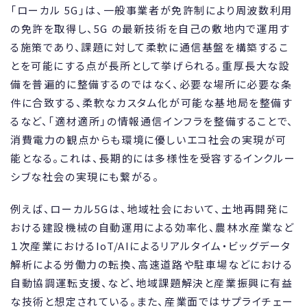
「ローカル 5G」は、一般事業者が免許制により周波数利用
の免許を取得し、5G の最新技術を自己の敷地内で運用す
る施策であり、課題に対して柔軟に通信基盤を構築するこ
とを可能にする点が長所として挙げられる。重厚長大な設
備を普遍的に整備するのではなく、必要な場所に必要な条
件に合致する、柔軟なカスタム化が可能な基地局を整備す
るなど、「適材適所」の情報通信インフラを整備することで、
消費電力の観点からも環境に優しいエコ社会の実現が可
能となる。これは、長期的には多様性を受容するインクルー
シブな社会の実現にも繋がる。
例えば、ローカル5Gは、地域社会において、土地再開発に
おける建設機械の自動運用による効率化、農林水産業など
１次産業におけるIoT/AIによるリアルタイム・ビッグデータ
解析による労働力の転換、高速道路や駐車場などにおける
自動協調運転支援、など、地域課題解決と産業振興に有益
な技術と想定されている。また、産業面ではサプライチェー