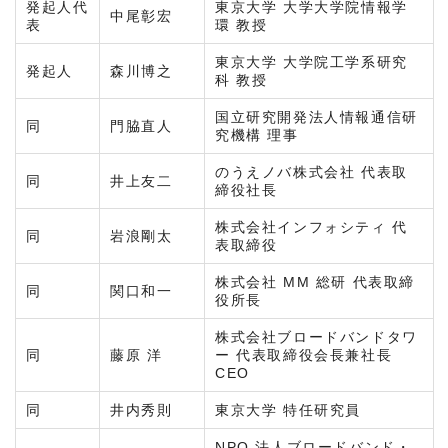
発起人代
東京大学 大学大学院情報学
中尾彰宏
表
環 教授
東京大学 大学院工学系研究
発起人
森川博之
科 教授
国立研究開発法人情報通信研
同
門脇直人
究機構 理事
のうえノバ株式会社 代表取
同
井上友二
締役社長
株式会社インフォシティ 代
同
岩浪剛太
表取締役
株式会社 MM 総研 代表取締
同
関口和一
役所長
株式会社ブロードバンドタワ
同
藤原 洋
ー 代表取締役会長兼社長
CEO
同
井内秀則
東京大学 特任研究員
NPO 法人ブロードバンド・