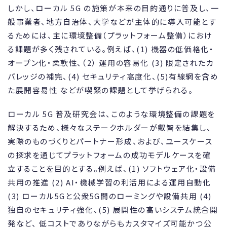
しかし、ローカル 5G の施策が本来の目的通りに普及し、一
般事業者、地方自治体、大学などが主体的に導入可能とす
るためには、主に環境整備（プラットフォーム整備）におけ
る課題が多く残されている。例えば、(1) 機器の低価格化・
オープン化・柔軟性、（2） 運用の容易化 (3) 限定されたカ
バレッジの補完、(4) セキュリティ高度化、(5)有線網を含め
た展開容易性 などが喫緊の課題として挙げられる。
ローカル 5G 普及研究会は、このような環境整備の課題を
解決するため、様々なステークホルダーが叡智を結集し、
実際のものづくりとパートナー形成、および、ユースケース
の探求を通じてプラットフォームの成功モデルケースを確
立することを目的とする。例えば、(1) ソフトウェア化・設備
共用の推進 (2) AI・機械学習の利活用による運用自動化
(3) ローカル5Gと公衆5G間のローミングや設備共用 (4)
独自のセキュリティ強化、(5) 展開性の高いシステム統合開
発など、 低コストでありながらもカスタマイズ可能かつ公