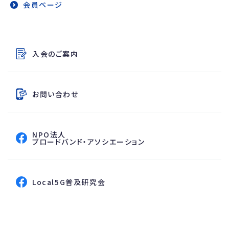
会員ページ
その他のコンテンツ
入会のご案内
お問い合わせ
NPO法人
フェイスブックページへ
ブロードバンド・アソシエーション
フェイスブックページへ
Local5G普及研究会