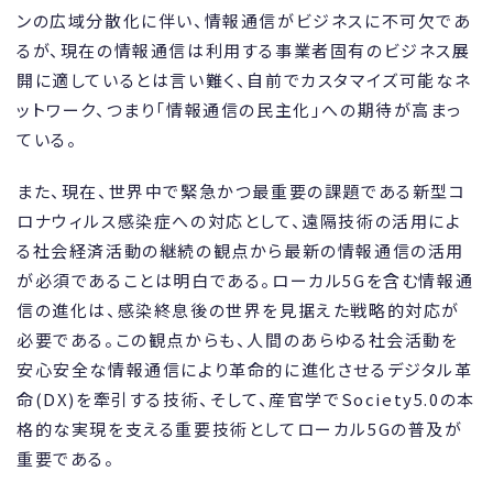
ンの広域分散化に伴い、情報通信がビジネスに不可欠であ
るが、現在の情報通信は利用する事業者固有のビジネス展
開に適しているとは言い難く、自前でカスタマイズ可能なネ
ットワーク、つまり「情報通信の民主化」への期待が高まっ
ている。
また、現在、世界中で緊急かつ最重要の課題である新型コ
ロナウィルス感染症への対応として、遠隔技術の活用によ
る社会経済活動の継続の観点から最新の情報通信の活用
が必須であることは明白である。ローカル5Gを含む情報通
信の進化は、感染終息後の世界を見据えた戦略的対応が
必要である。この観点からも、人間のあらゆる社会活動を
安心安全な情報通信により革命的に進化させるデジタル革
命(DX)を牽引する技術、そして、産官学でSociety5.0の本
格的な実現を支える重要技術としてローカル5Gの普及が
重要である。