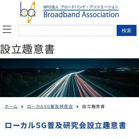
このページの本文へ移動
メ
検索
ニ
設立趣意書
ュ
ー
を
開
く
ホーム
ローカル5G普及研究会
設立趣意書
ローカル５G普及研究会設立趣意書